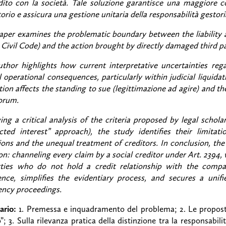
dito con la società. Tale soluzione garantisce una maggiore c
orio e assicura una gestione unitaria della responsabilità gestor
aper examines the problematic boundary between the liability a
n Civil Code) and the action brought by directly damaged third part
thor highlights how current interpretative uncertainties re
al operational consequences, particularly within judicial liquid
tion affects the standing to sue (legittimazione ad agire) and t
orum.
ing a critical analysis of the criteria proposed by legal schola
cted interest” approach), the study identifies their limitati
ions and the unequal treatment of creditors. In conclusion, the
ion: channeling every claim by a social creditor under Art. 2394, 
rties who do not hold a credit relationship with the compan
nce, simplifies the evidentiary process, and secures a unifi
ency proceedings.
rio:
1. Premessa e inquadramento del problema; 2. Le proposte
o”; 3. Sulla rilevanza pratica della distinzione tra la responsabili