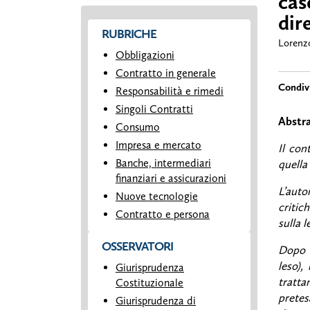
cas
dir
RUBRICHE
Lorenz
Obbligazioni
Contratto in generale
Responsabilità e rimedi
Singoli Contratti
Abstr
Consumo
Impresa e mercato
Il con
Banche, intermediari
quella
finanziari e assicurazioni
L’auto
Nuove tecnologie
critic
Contratto e persona
sulla 
OSSERVATORI
Dopo u
leso),
Giurisprudenza
tratta
Costituzionale
pretesa
Giurisprudenza di