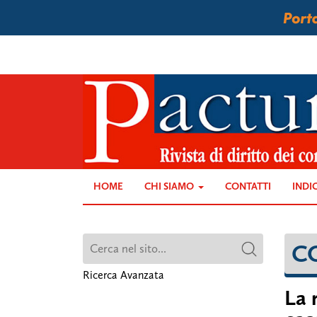
HOME
CHI SIAMO
CONTATTI
INDI
C
Ricerca Avanzata
La 