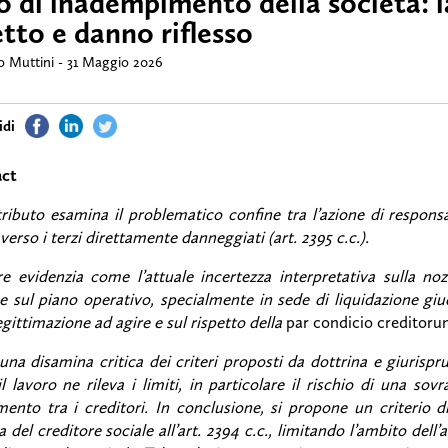
o di inadempimento della società: 
etto e danno riflesso
o Muttini
31 Maggio 2026
act
tributo esamina il problematico confine tra l’azione di responsabi
 verso i terzi direttamente danneggiati (art. 2395 c.c.).
re evidenzia come l’attuale incertezza interpretativa sulla n
he sul piano operativo, specialmente in sede di liquidazione giud
legittimazione ad agire e sul rispetto della
par condicio creditor
na disamina critica dei criteri proposti da dottrina e giurispru
 il lavoro ne rileva i limiti, in particolare il rischio di una s
mento tra i creditori. In conclusione, si propone un criterio d
 del creditore sociale all’art. 2394 c.c., limitando l’ambito dell’a