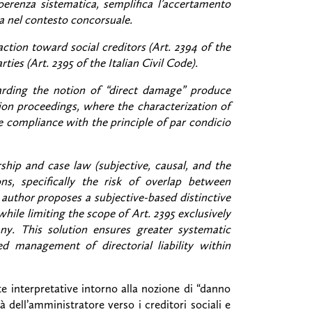
oerenza sistematica, semplifica l’accertamento
ia nel contesto concorsuale.
ction toward social creditors (Art. 2394 of the
ies (Art. 2395 of the Italian Civil Code).
garding the notion of “direct damage” produce
ation proceedings, where the characterization of
he compliance with the principle of par condicio
rship and case law (subjective, causal, and the
ons, specifically the risk of overlap between
 author proposes a subjective-based distinctive
while limiting the scope of Art. 2395 exclusively
y. This solution ensures greater systematic
ed management of directorial liability within
 interpretative intorno alla nozione di “danno
tà dell’amministratore verso i creditori sociali e