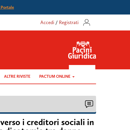
l Portale
Accedi
/
Registrati
ALTRE RIVISTE
PACTUM ONLINE
erso i creditori sociali in