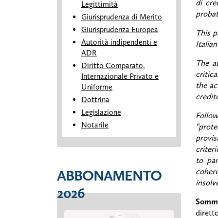
di cre
Legittimità
probat
Giurisprudenza di Merito
Giurisprudenza Europea
This p
Autorità indipendenti e
Italia
ADR
The au
Diritto Comparato,
critic
Internazionale Privato e
the ac
Uniforme
credit
Dottrina
Legislazione
Follow
Notarile
“prote
provis
criter
to pa
ABBONAMENTO
cohere
insolv
2026
Somma
dirett