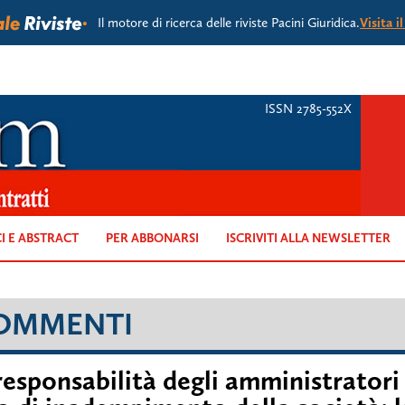
Il motore di ricerca delle riviste Pacini Giuridica.
Visita i
ISSN 2785-552X
CI E ABSTRACT
PER ABBONARSI
ISCRIVITI ALLA NEWSLETTER
OMMENTI
responsabilità degli amministratori v